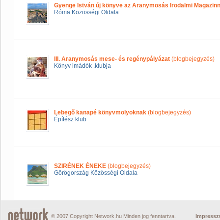
Gyenge István új könyve az Aranymosás Irodalmi Magazinn
Róma Közösségi Oldala
III. Aranymosás mese- és regénypályázat
(blogbejegyzés)
Könyv imádók .klubja
Lebegő kanapé könyvmolyoknak
(blogbejegyzés)
Építész klub
SZIRÉNEK ÉNEKE
(blogbejegyzés)
Görögország Közösségi Oldala
© 2007 Copyright Network.hu Minden jog fenntartva.
Impress