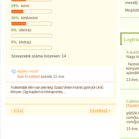
mesélj!
29%
krimi
Megírját
36%
történelmi
0%
útleírás
Legfris
0%
életrajz
A duell
Szavazatok száma összesen: 14
Nagy A
Nemrég
könyve
éppen most!
ajándékb
Bali Erzsébet
üzente
15 éve
13 éve
A sikerlisták élén van jelenleg Szalai Vivien Hamis gyönyör című
könyve. Úgy kaptam a névnapomra, ...
Cathrin
[Törölt
Előző
Következő
g9IS9I 
com/]uuo
com/]jz
15 éve