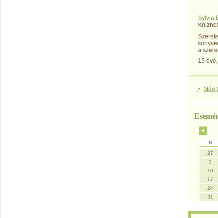
Sylvia 
Knizner
Szerete
könyvem
a szerel
15 éve
Még t
Esemé
H
27
3
10
17
24
31