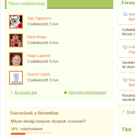
Fórum
Most csatlakoztak
épp
Tapi Tappancs
Bal
Csatlakozott:
5 éve
A sikerli
könyve. 
Nász Kinga
Csatlakozott:
8 éve
e-k
Pap
Nagy Lajosné
Csatlakozott:
9 éve
Szerintem
de viszont
Szenci László
Nag
Csatlakozott:
9 éve
Bal
Az összes tag
Hívd meg ismerőseidet
Rosamund
mindenkin
Tová
Szavazások a fórumban
Milyen témájú könyvet olvastok szívesen?
Tipp
36%
szépirodalom