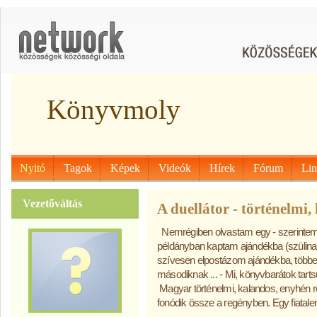
Könyvmoly
Nyitó
Tagok
Képek
Videók
Hírek
Fórum
Li
Vezetőváltás
A duellátor - történelmi
Nemrégiben olvastam egy - szerintem 
példányban kaptam ajándékba (szülinapi 
szívesen elpostázom ajándékba, többe
másodiknak ... - Mi, könyvbarátok tarts
Magyar történelmi, kalandos, enyhén rom
fonódik össze a regényben. Egy fiatale