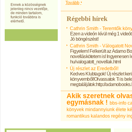
Tovább
Ennek a közösségnek
jelenleg nincs vezetője,
de minden tartalom,
funkció továbbra is
Régebbi hírek
elérhető.
Cathrin Smith - Teremtők könyv
Ezen a videón kívül még 1 videót
Jó böngészést!
Cathrin Smith - Válogatott No
Figyelem! Felkerült az Adamo Boo
novelláskötetem is! Ingyenesen l
hu/valogatott_novellak.html
Új részlet az Eredetből!
Kedves Klubtagok! Új részlet ker
könyvemből!Olvassatok Ti is bele
megtaláljátok:http://adamobooks
Akik szeretnek olvas
egymásnak !
bbs-info
ca
könyvek
mindannyiunk élete ké
romantikus kalandos regény in